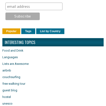
Popular
Tags
List by Country
INTERESTING TOPICS
Food and Drink
Languages
Lists are Awesome
airbnb
couchsurfing
free walking tour
guest blog
hostel
unesco