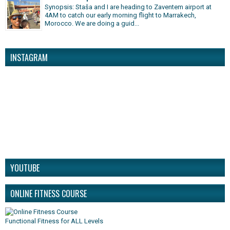
Synopsis: Staša and I are heading to Zaventem airport at
4AM to catch our early morning flight to Marrakech,
Morocco. We are doing a guid...
INSTAGRAM
YOUTUBE
ONLINE FITNESS COURSE
Functional Fitness for ALL Levels