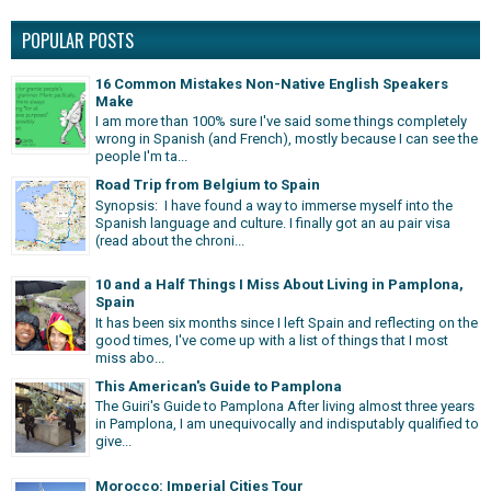
POPULAR POSTS
16 Common Mistakes Non-Native English Speakers
Make
I am more than 100% sure I've said some things completely
wrong in Spanish (and French), mostly because I can see the
people I'm ta...
Road Trip from Belgium to Spain
Synopsis: I have found a way to immerse myself into the
Spanish language and culture. I finally got an au pair visa
(read about the chroni...
10 and a Half Things I Miss About Living in Pamplona,
Spain
It has been six months since I left Spain and reflecting on the
good times, I've come up with a list of things that I most
miss abo...
This American's Guide to Pamplona
The Guiri's Guide to Pamplona After living almost three years
in Pamplona, I am unequivocally and indisputably qualified to
give...
Morocco: Imperial Cities Tour