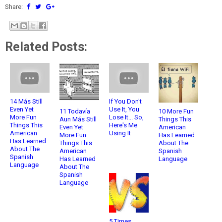
Share:
Related Posts:
14 Más Still
If You Don't
Even Yet
Use It, You
11 Todavía
10 More Fun
More Fun
Lose It... So,
Aun Más Still
Things This
Things This
Here's Me
Even Yet
American
American
Using It
More Fun
Has Learned
Has Learned
Things This
About The
About The
American
Spanish
Spanish
Has Learned
Language
Language
About The
Spanish
Language
5 Times