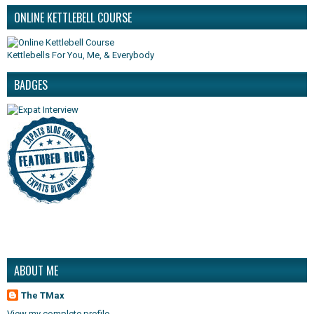
ONLINE KETTLEBELL COURSE
Kettlebells For You, Me, & Everybody
BADGES
ABOUT ME
The TMax
View my complete profile